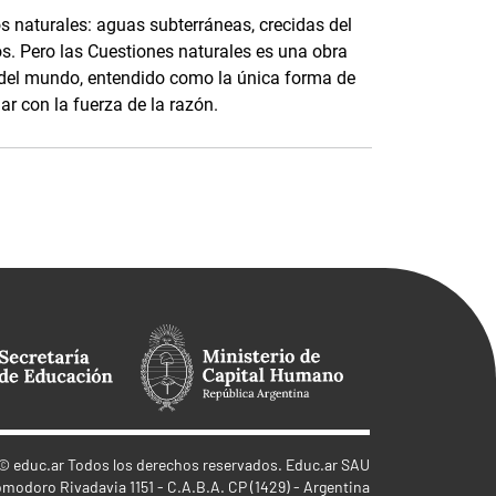
 naturales: aguas subterráneas, crecidas del
os. Pero las Cuestiones naturales es una obra
 del mundo, entendido como la única forma de
r con la fuerza de la razón.
©
educ.ar
Todos los derechos reservados. Educ.ar SAU
omodoro Rivadavia 1151 - C.A.B.A. CP (1429) - Argentina