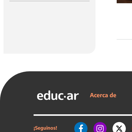
Acerca de
¡Seguinos!