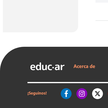
Acerca de
¡Seguinos!