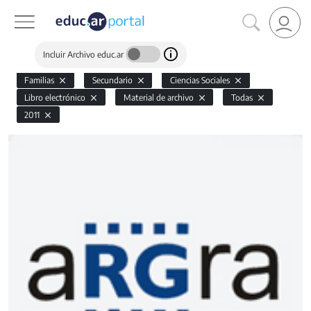
Incluir Archivo educ.ar
Familias
Secundario
Ciencias Sociales
Libro electrónico
Material de archivo
Todas
2011