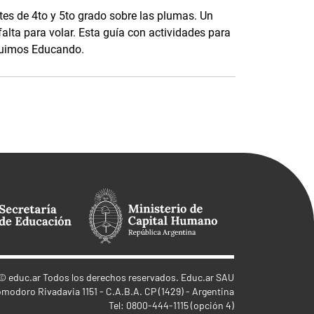
es de 4to y 5to grado sobre las plumas. Un
falta para volar. Esta guía con actividades para
eguimos Educando.
©
educ.ar
Todos los derechos reservados. Educ.ar SAU
omodoro Rivadavia 1151 - C.A.B.A. CP (1429) - Argentina
Tel: 0800-444-1115 (opción 4)