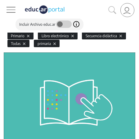
Incluir Archivo educ.ar
Primario
Libro electrónico
Secuencia didáctica
Todas
primaria