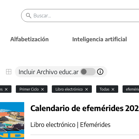
Alfabetización
Inteligencia artificial
Incluir Archivo educ.ar
es
Primer Ciclo
Libro electrónico
Todas
efemér
Calendario de efemérides 202
Libro electrónico | Efemérides