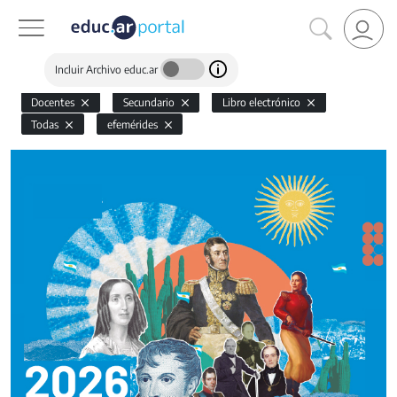
Incluir Archivo educ.ar
Docentes
Secundario
Libro electrónico
Todas
efemérides