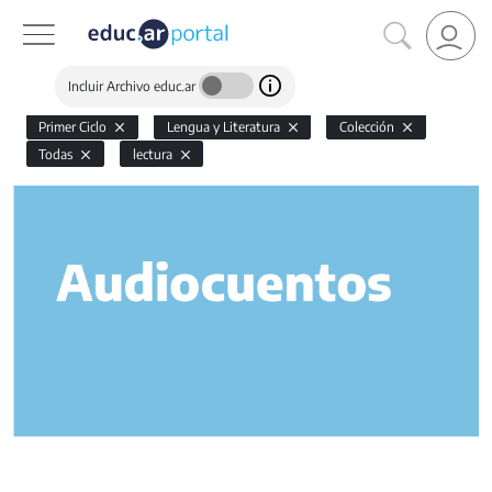
Incluir Archivo educ.ar
Primer Ciclo
Lengua y Literatura
Colección
Todas
lectura