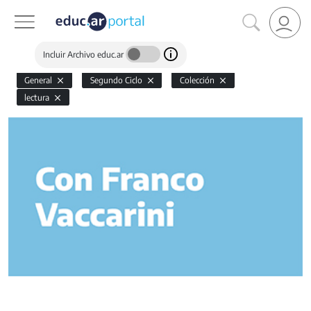
Incluir Archivo educ.ar
General
Segundo Ciclo
Colección
lectura