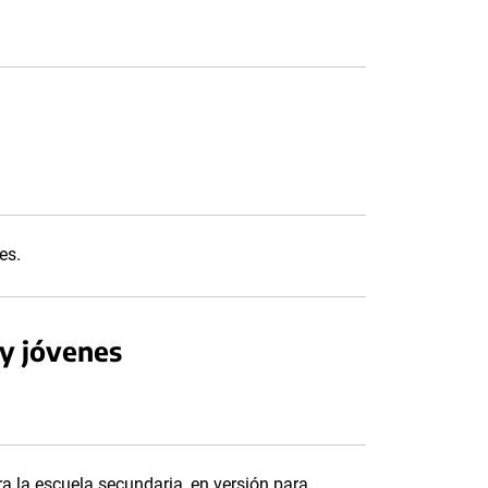
es.
 y jóvenes
ra la escuela secundaria, en versión para