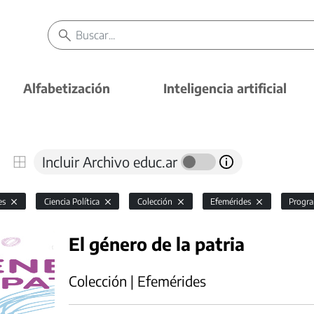
Alfabetización
Inteligencia artificial
Incluir Archivo educ.ar
es
Ciencia Política
Colección
Efemérides
Progr
El género de la patria
Colección | Efemérides