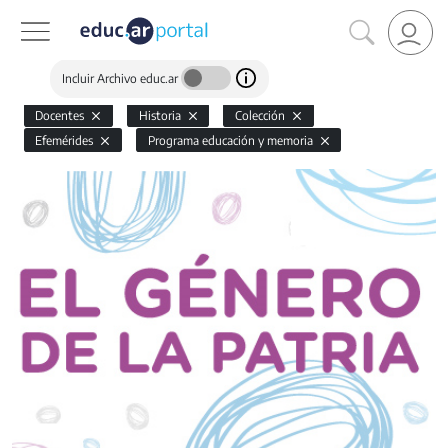
Incluir Archivo educ.ar
Docentes
Historia
Colección
Efemérides
Programa educación y memoria