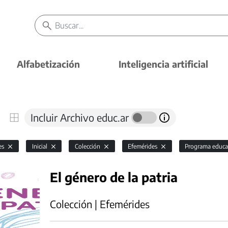
Alfabetización
Inteligencia artificial
Incluir Archivo educ.ar
es
Inicial
Colección
Efemérides
Programa educa
El género de la patria
Colección | Efemérides