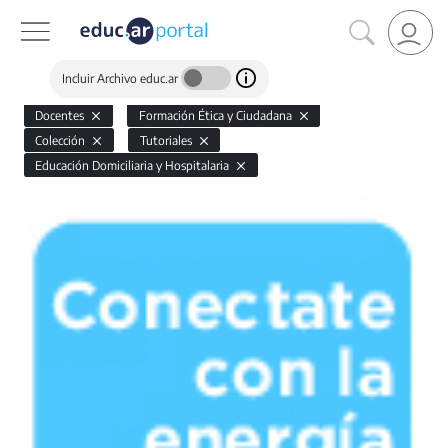
Incluir Archivo educ.ar
Docentes
Formación Ética y Ciudadana
Colección
Tutoriales
Educación Domiciliaria y Hospitalaria