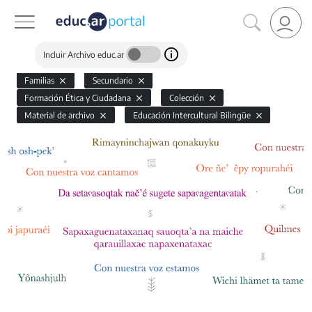
Incluir Archivo educ.ar
Familias
Secundario
Formación Ética y Ciudadana
Colección
Material de archivo
Educación Intercultural Bilingüe