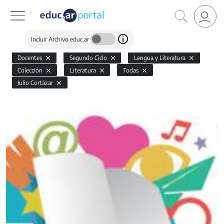
Incluir Archivo educ.ar
Docentes
Segundo Ciclo
Lengua y Literatura
Colección
Literatura
Todas
Julio Cortázar