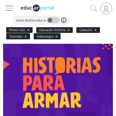
Incluir Archivo educ.ar
Primer Ciclo
Educación Artística
Colección
Tutoriales
videojuegos