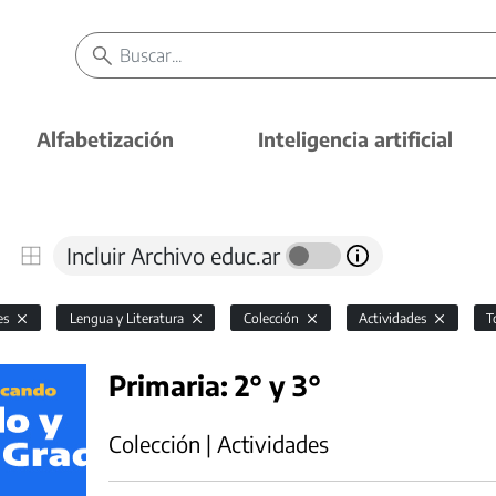
Alfabetización
Inteligencia artificial
Incluir Archivo educ.ar
es
Lengua y Literatura
Colección
Actividades
T
Primaria: 2° y 3°
Colección | Actividades