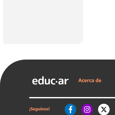
Acerca de
¡Seguinos!