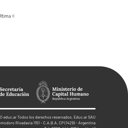
ltima
©
educ.ar
Todos los derechos reservados. Educ.ar SAU
omodoro Rivadavia 1151 - C.A.B.A. CP (1429) - Argentina