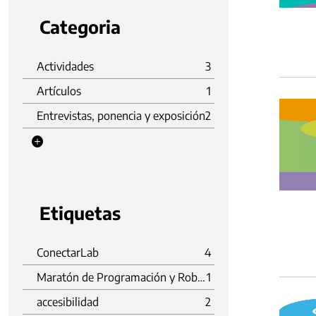
Categoria
Actividades
3
Artículos
1
Entrevistas, ponencia y exposición
2
Etiquetas
ConectarLab
4
Maratón de Programación y Robótica
1
accesibilidad
2