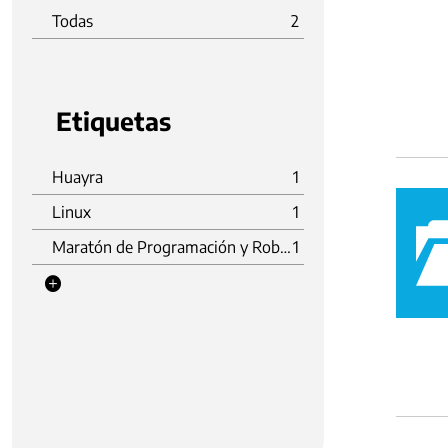
Todas
2
Etiquetas
Huayra
1
Linux
1
Maratón de Programación y Robótica
1