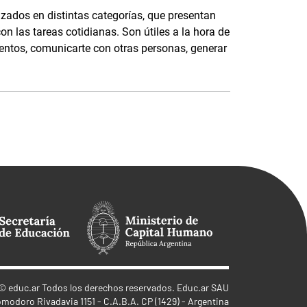
izados en distintas categorías, que presentan
on las tareas cotidianas. Son útiles a la hora de
entos, comunicarte con otras personas, generar
©
educ.ar
Todos los derechos reservados. Educ.ar SAU
omodoro Rivadavia 1151 - C.A.B.A. CP (1429) - Argentina