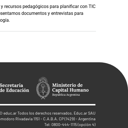
y recursos pedagógicos para planificar con TIC
esentamos documentos y entrevistas para
logía.
©
educ.ar
Todos los derechos reservados. Educ.ar SAU
omodoro Rivadavia 1151 - C.A.B.A. CP (1429) - Argentina
Tel: 0800-444-1115 (opción 4)