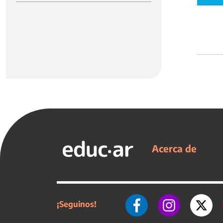
Acerca de
¡Seguinos!