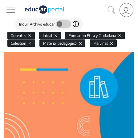
Incluir Archivo educ.ar
Docentes
Inicial
Formación Ética y Ciudadana
Colección
Material pedagógico
Malvinas