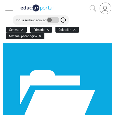
Incluir Archivo educ.ar
General
Primario
Colección
Material pedagógico