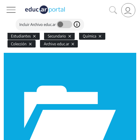
Incluir Archivo educ.ar
Estudiantes
Secundario
Química
Colección
Archivo educ.ar