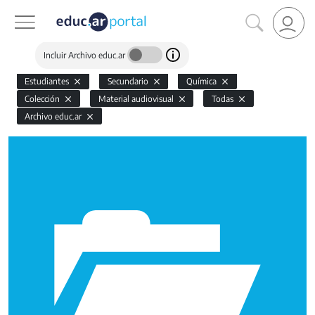
Incluir Archivo educ.ar
Estudiantes
Secundario
Química
Colección
Material audiovisual
Todas
Archivo educ.ar