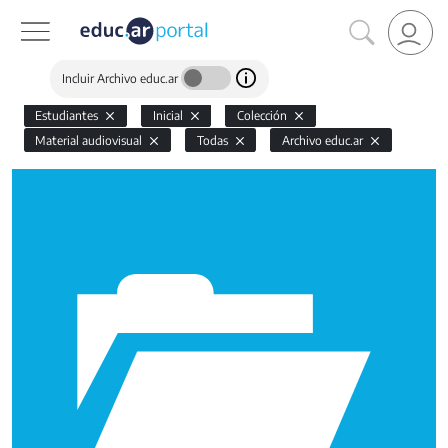
Incluir Archivo educ.ar
Estudiantes
Inicial
Colección
Material audiovisual
Todas
Archivo educ.ar