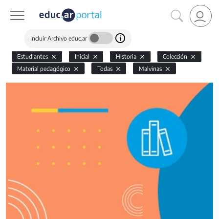
Incluir Archivo educ.ar
Estudiantes
Inicial
Historia
Colección
Material pedagógico
Todas
Malvinas