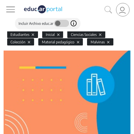
Incluir Archivo educ.ar
Estudiantes
Inicial
Ciencias Sociales
Colección
Material pedagógico
Malvinas