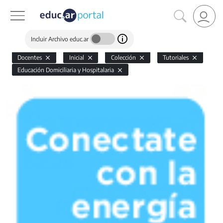
Incluir Archivo educ.ar
Docentes
Inicial
Colección
Tutoriales
Educación Domiciliaria y Hospitalaria