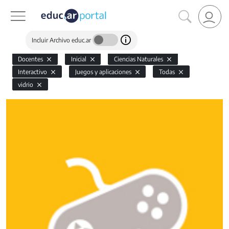
Incluir Archivo educ.ar
Docentes
Inicial
Ciencias Naturales
Interactivo
Juegos y aplicaciones
Todas
vidrio