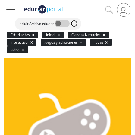
Incluir Archivo educ.ar
Estudiantes
Inicial
Ciencias Naturales
Interactivo
Juegos y aplicaciones
Todas
vidrio