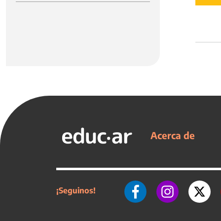
Acerca de
¡Seguinos!