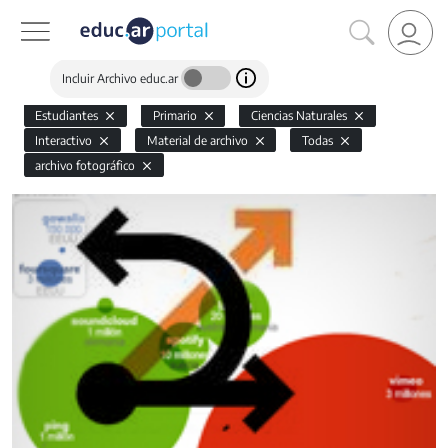
Incluir Archivo educ.ar
Estudiantes
Primario
Ciencias Naturales
Interactivo
Material de archivo
Todas
archivo fotográfico