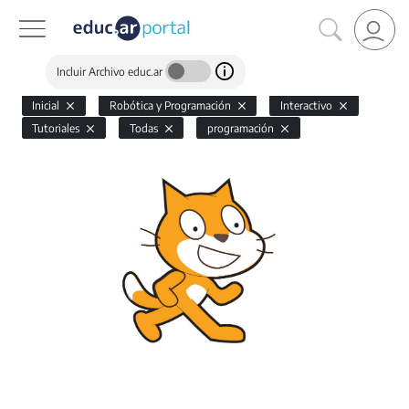
Incluir Archivo educ.ar
Inicial
Robótica y Programación
Interactivo
Tutoriales
Todas
programación