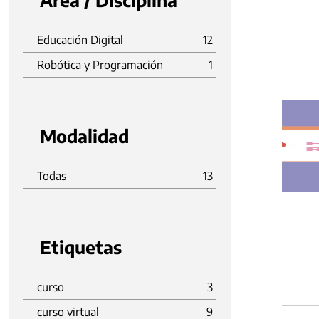
Área / Disciplina
Educación Digital
12
Robótica y Programación
1
Modalidad
Todas
13
Etiquetas
curso
3
curso virtual
9