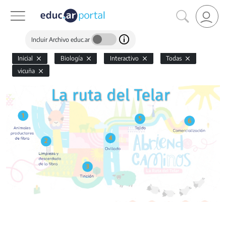
Incluir Archivo educ.ar
Inicial
Biología
Interactivo
Todas
vicuña