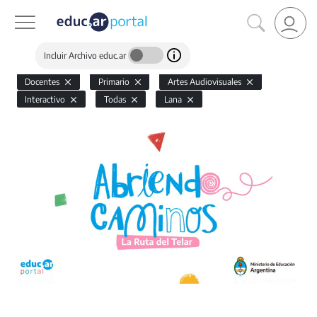
Incluir Archivo educ.ar
Docentes
Primario
Artes Audiovisuales
Interactivo
Todas
Lana