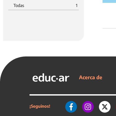
Todas
1
Acerca de
¡Seguinos!