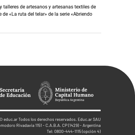
 talleres de artesanos y artesanas textiles de
 de «La ruta del telar» de la serie «Abriendo
©
educ.ar
Todos los derechos reservados. Educ.ar SAU
omodoro Rivadavia 1151 - C.A.B.A. CP (1429) - Argentina
Tel: 0800-444-1115 (opción 4)