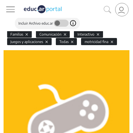
Incluir Archivo educ.ar
Familias
Comunicación
Interactivo
Juegos y aplicaciones
Todas
motricidad fina