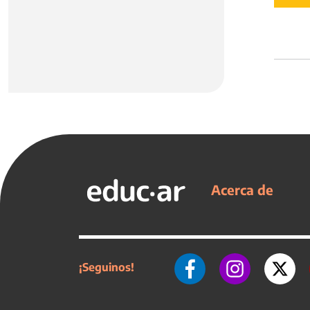
Acerca de
¡Seguinos!