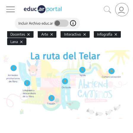
Incluir Archivo educ.ar
Docentes
Arte
Interactivo
Infografía
Lana