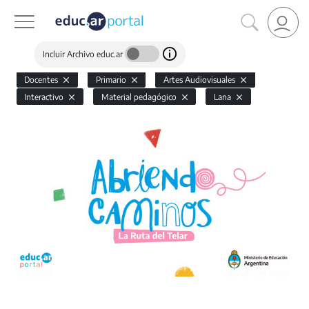
Incluir Archivo educ.ar
Docentes
Primario
Artes Audiovisuales
Interactivo
Material pedagógico
Lana