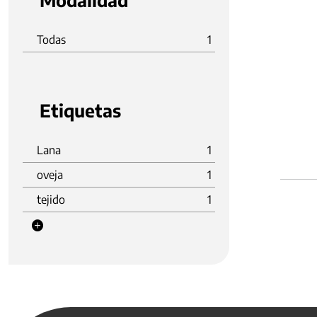
Modalidad
Todas
1
Etiquetas
Lana
1
oveja
1
tejido
1