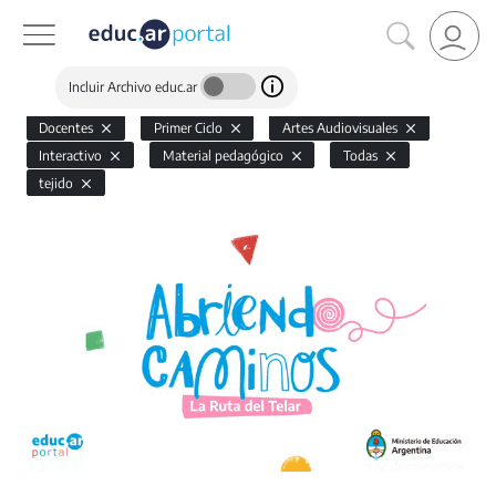
Incluir Archivo educ.ar
Docentes
Primer Ciclo
Artes Audiovisuales
Interactivo
Material pedagógico
Todas
tejido