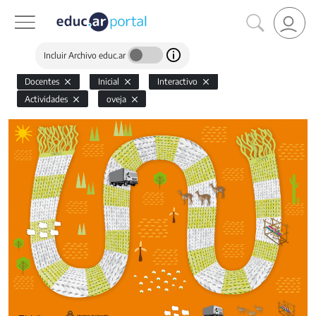
Incluir Archivo educ.ar
Docentes
Inicial
Interactivo
Actividades
oveja