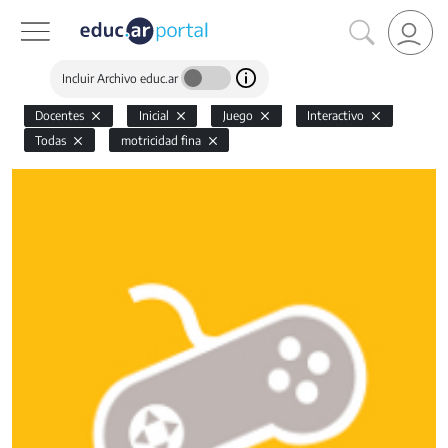
Incluir Archivo educ.ar
Docentes
Inicial
Juego
Interactivo
Todas
motricidad fina