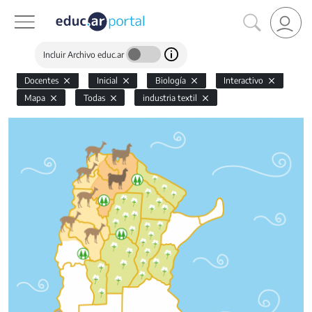
Incluir Archivo educ.ar
Docentes
Inicial
Biología
Interactivo
Mapa
Todas
industria textil