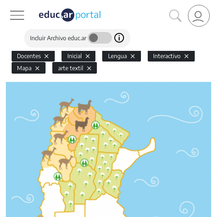
Incluir Archivo educ.ar
Docentes
Inicial
Lengua
Interactivo
Mapa
arte textil