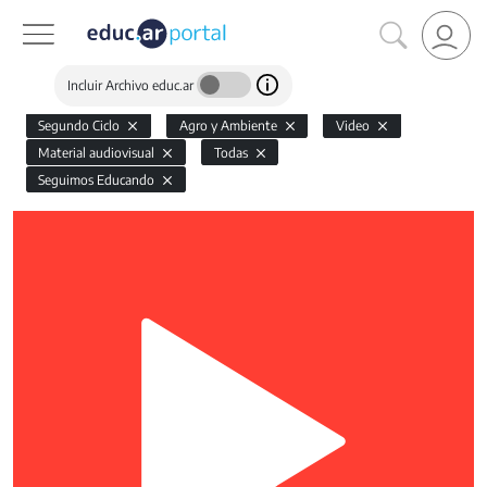
Incluir Archivo educ.ar
Segundo Ciclo
Agro y Ambiente
Video
Material audiovisual
Todas
Seguimos Educando